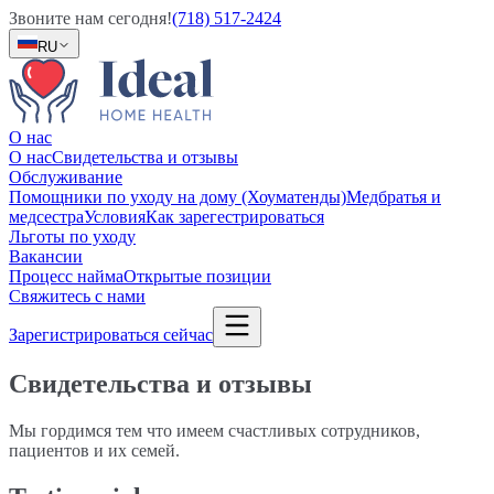
Звоните нам сегодня!
(718) 517-2424
RU
О нас
О нас
Свидетельства и отзывы
Обслуживание
Помощники по уходу на дому (Хоуматенды)
Медбратья и
медсестра
Условия
Как зарегестрироваться
Льготы по уходу
Вакансии
Процесс найма
Открытые позиции
Свяжитесь с нами
Зарегистрироваться сейчас
Свидетельства и отзывы
Мы гордимся тем что имеем счастливых сотрудников,
пациентов и их семей.